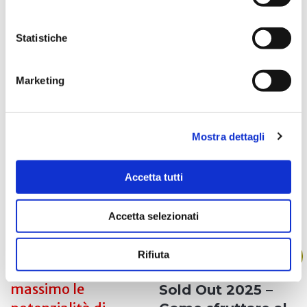
Pienissimo Warm
Riempire con il
Statistiche
Up Bundle
passaparola
€
97.00
€
397.00
Marketing
Mostra dettagli
Accetta tutti
Acquista
Acquista
Accetta selezionati
In offerta!
Rifiuta
Sold Out 2025 –