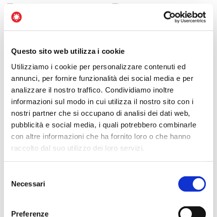
MasterClass
MasterClass
Questo sito web utilizza i cookie
Online – Saldo
Online Saldo
Utilizziamo i cookie per personalizzare contenuti ed
annunci, per fornire funzionalità dei social media e per
€
1,985.00
€
1,985.00
analizzare il nostro traffico. Condividiamo inoltre
informazioni sul modo in cui utilizza il nostro sito con i
nostri partner che si occupano di analisi dei dati web,
pubblicità e social media, i quali potrebbero combinarle
con altre informazioni che ha fornito loro o che hanno
raccolto dal suo utilizzo dei loro servizi.
Acquista
Acquista
Selezione
Necessari
del
consenso
Preferenze