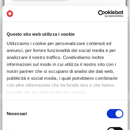
Pienissimo Restaurant Plan
è il Videocorso
Questo sito web utilizza i cookie
che ti permetterà di imparare a
interpretare
Utilizziamo i cookie per personalizzare contenuti ed
correttamente i numeri del tuo locale
e
annunci, per fornire funzionalità dei social media e per
trasformarlo in un'
azienda ad alta
analizzare il nostro traffico. Condividiamo inoltre
redditività.
informazioni sul modo in cui utilizza il nostro sito con i
nostri partner che si occupano di analisi dei dati web,
Scopri Restaurant Plan
pubblicità e social media, i quali potrebbero combinarle
con altre informazioni che ha fornito loro o che hanno
raccolto dal suo utilizzo dei loro servizi.
Selezione
Necessari
del
Pienissimo Menu Secret
è il Videocorso che
consenso
ti permetterà di trasformare il tuo menu in